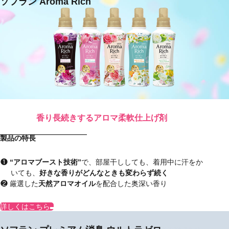
ソフラン Aroma Rich
香り長続きするアロマ柔軟仕上げ剤
製品の特長
“アロマブースト技術”
で、部屋干ししても、着用中に汗をか
いても、
好きな香りがどんなときも変わらず続く
厳選した
天然アロマオイル
を配合した奥深い香り
詳しくはこちら