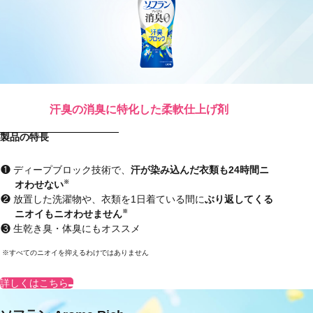
汗臭の消臭に特化した柔軟仕上げ剤
製品の特長
ディープブロック技術で、
汗が染み込んだ衣類も24時間ニ
オわせない
※
放置した洗濯物や、衣類を1日着ている間に
ぶり返してくる
ニオイもニオわせません
※
生乾き臭・体臭にもオススメ
すべてのニオイを抑えるわけではありません
詳しくはこちら