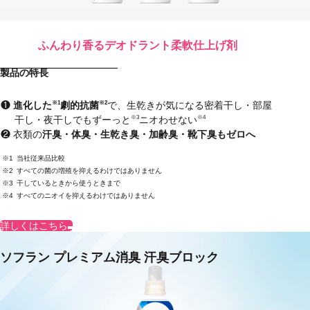
ふんわり香るデオドラント柔軟仕上げ剤
製品の特長
進化した
劇的抗菌
で、生乾きが気になる密着干し・部屋
※1
※2
干し・夜干しでもずーっと
ニオわせない
※3
※4
衣類の
汗臭・体臭・生乾き臭・加齢臭・靴下臭もゼロへ
当社従来品比較
すべての菌の増殖を抑えるわけではありません
干しているときから使うときまで
すべてのニオイを抑えるわけではありません
詳しくはこちら
ソフラン プレミアム消臭 汗臭ブロック