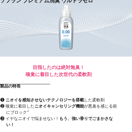
ソフラン プレミアム消臭 ウルトラゼロ
目指したのは絶対無臭！
嗅覚に着目した次世代の柔軟剤
製品の特長
ニオイを感知させないテクノロジーを搭載
した柔軟剤
嗅覚に着目した
ニオイキャンセリング機能
が悪臭を感じる前
にブロック
※
イヤなニオイで悩ませない！
もう、強い香りでごまかさな
い！